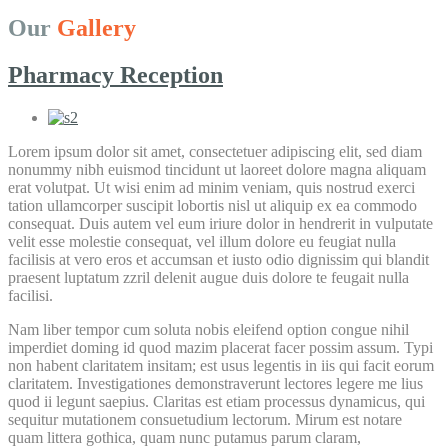
Our
Gallery
Pharmacy Reception
Lorem ipsum dolor sit amet, consectetuer adipiscing elit, sed diam
nonummy nibh euismod tincidunt ut laoreet dolore magna aliquam
erat volutpat. Ut wisi enim ad minim veniam, quis nostrud exerci
tation ullamcorper suscipit lobortis nisl ut aliquip ex ea commodo
consequat. Duis autem vel eum iriure dolor in hendrerit in vulputate
velit esse molestie consequat, vel illum dolore eu feugiat nulla
facilisis at vero eros et accumsan et iusto odio dignissim qui blandit
praesent luptatum zzril delenit augue duis dolore te feugait nulla
facilisi.
Nam liber tempor cum soluta nobis eleifend option congue nihil
imperdiet doming id quod mazim placerat facer possim assum. Typi
non habent claritatem insitam; est usus legentis in iis qui facit eorum
claritatem. Investigationes demonstraverunt lectores legere me lius
quod ii legunt saepius. Claritas est etiam processus dynamicus, qui
sequitur mutationem consuetudium lectorum. Mirum est notare
quam littera gothica, quam nunc putamus parum claram,