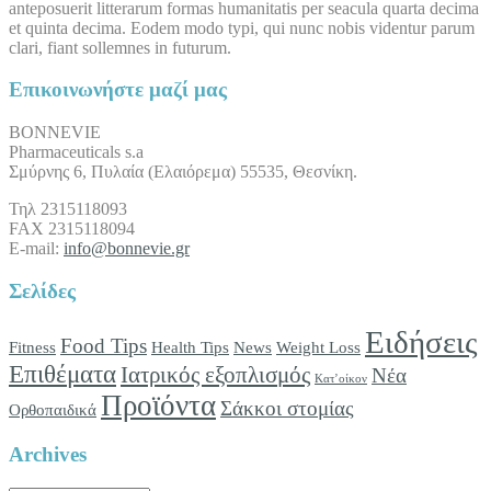
anteposuerit litterarum formas humanitatis per seacula quarta decima
et quinta decima. Eodem modo typi, qui nunc nobis videntur parum
clari, fiant sollemnes in futurum.
Επικοινωνήστε μαζί μας
BONNEVIE
Pharmaceuticals s.a
Σμύρνης 6, Πυλαία (Ελαιόρεμα) 55535, Θεσνίκη.
Τηλ 2315118093
FAX 2315118094
E-mail:
info@bonnevie.gr
Σελίδες
Ειδήσεις
Food Tips
Fitness
Health Tips
News
Weight Loss
Επιθέματα
Ιατρικός εξοπλισμός
Νέα
Κατ’οίκον
Προϊόντα
Σάκκοι στομίας
Ορθοπαιδικά
Archives