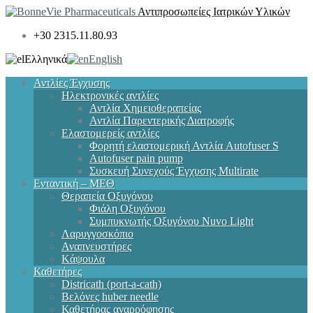
Αντιπροσωπείες Ιατρικών Υλικών
+30 2315.11.80.93
Ελληνικά
English
Αντλίες Έγχυσης
Ηλεκτρονικές αντλίες
Αντλία Χημειοθεραπείας
Αντλία Παρεντερικής Διατροφής
Ελαστομερείς αντλίες
Φορητή ελαστομερική Αντλία Autofuser S
Autofuser pain pump
Συσκευή Συνεχούς Έγχυσης Multirate
Ενταντική – ΜΕΘ
Θεραπεία Οξυγόνου
Φιάλη Οξυγόνου
Συμπυκνωτής Οξυγόνου Nuvo Light
Λαρυγγοσκόπιο
Αναπνευστήρες
Kάψουλα
Καθετήρες
Districath (port-a-cath)
Βελόνες huber needle
Καθετήρας αναρρόφησης