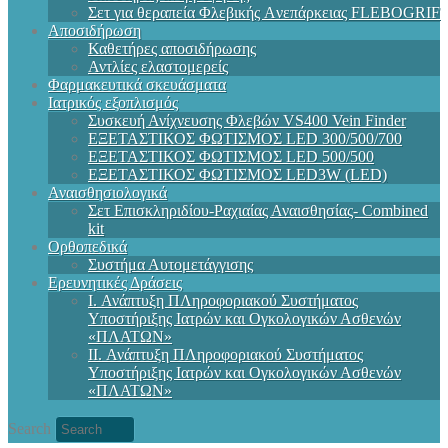
Σετ για θεραπεία Φλεβικής Aνεπάρκειας FLEBOGRIF
Αποσιδήρωση
Καθετήρες αποσιδήρωσης
Αντλίες ελαστομερείς
Φαρμακευτικά σκευάσματα
Ιατρικός εξοπλισμός
Συσκευή Ανίχνευσης Φλεβών VS400 Vein Finder
ΕΞΕΤΑΣΤΙΚΟΣ ΦΩΤΙΣΜΟΣ LED 300/500/700
ΕΞΕΤΑΣΤΙΚΟΣ ΦΩΤΙΣΜΟΣ LED 500/500
ΕΞΕΤΑΣΤΙΚΟΣ ΦΩΤΙΣΜΟΣ LED3W (LED)
Αναισθησιολογικά
Σετ Επισκληριδίου-Ραχιαίας Αναισθησίας- Combined
kit
Ορθοπεδικά
Συστήμα Αυτομετάγγισης
Ερευνητικές Δράσεις
I. Ανάπτυξη ΠΛηροφοριακού Συστήματος
Υποστήριξης Ιατρών και Ογκολογικών Ασθενών
«ΠΛΑΤΩΝ»
II. Ανάπτυξη ΠΛηροφοριακού Συστήματος
Υποστήριξης Ιατρών και Ογκολογικών Ασθενών
«ΠΛΑΤΩΝ»
Search