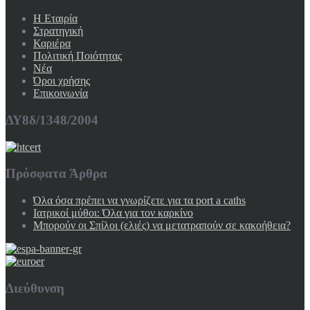
Η Εταιρία
Στρατηγική
Καριέρα
Πολιτική Ποιότητας
Νέα
Όροι χρήσης
Επικοινωνία
ΔΥ8δ/1348/2004
Πρόσφατα Άρθρα
Όλα όσα πρέπει να γνωρίζετε για τα port a caths
Ιατρικοί μύθοι: Όλα για τον καρκίνο
Μπορούν οι Σπίλοι (ελιές) να μετατραπούν σε κακοήθεια?
Διεύθυνση